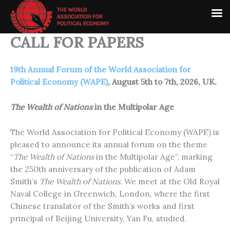
Skip
to
content
CALL FOR PAPERS
19th Annual Forum of the World Association for
Political Economy (WAPE)
, August 5th to 7th, 2026, UK.
The Wealth of Nations
in the Multipolar Age
The World Association for Political Economy (WAPE) is
pleased to announce its annual forum on the theme
“
The Wealth of Nations
in the Multipolar Age”, marking
the 250th anniversary of the publication of Adam
Smith’s
The Wealth of Nations
. We meet at the Old Royal
Naval College in Greenwich, London, where the first
Chinese translator of the Smith’s works and first
principal of Beijing University, Yan Fu, studied.